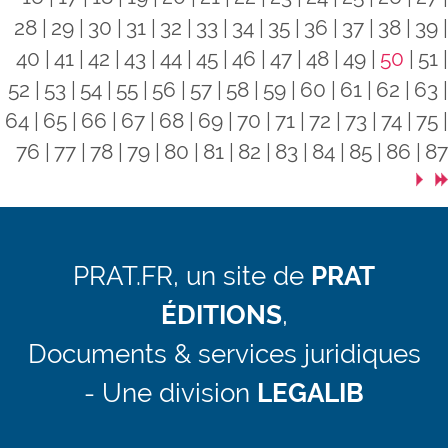
28
29
30
31
32
33
34
35
36
37
38
39
40
41
42
43
44
45
46
47
48
49
50
51
52
53
54
55
56
57
58
59
60
61
62
63
64
65
66
67
68
69
70
71
72
73
74
75
76
77
78
79
80
81
82
83
84
85
86
87
PRAT.FR, un site de
PRAT
ÉDITIONS
,
Documents & services juridiques
- Une division
LEGALIB