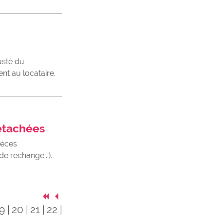
usté du
nt au locataire.
étachées
ièces
e rechange...).
9
20
21
22