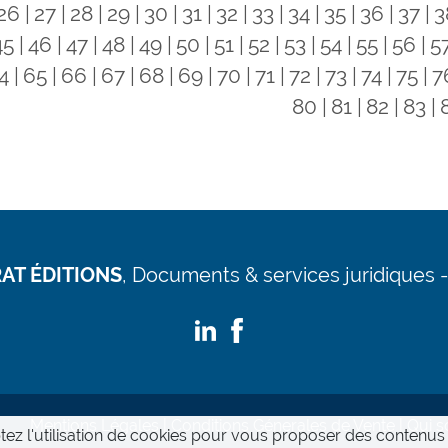
26
27
28
29
30
31
32
33
34
35
36
37
3
45
46
47
48
49
50
51
52
53
54
55
56
5
4
65
66
67
68
69
70
71
72
73
74
75
7
80
81
82
83
AT ÉDITIONS
,
Documents & services juridiques -
Mentions Légales
Conditions Génerales de Vente
Qui 
tez l'utilisation de cookies pour vous proposer des contenus 