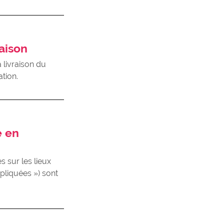
raison
 livraison du
tion.
e en
 sur les lieux
liquées ») sont