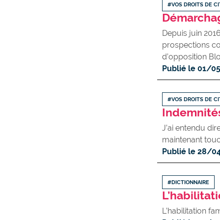
#VOS DROITS DE C
Démarchag
Depuis juin 2016
prospections co
d’opposition Blo
Publié le 01/0
#VOS DROITS DE C
Indemnités
J’ai entendu di
maintenant touc
Publié le 28/0
#DICTIONNAIRE
L’habilita
L’habilitation f