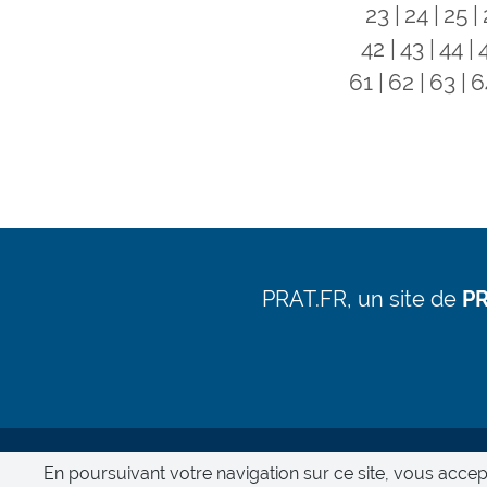
23
24
25
42
43
44
61
62
63
6
PRAT.FR, un site de
PR
En poursuivant votre navigation sur ce site, vous accep