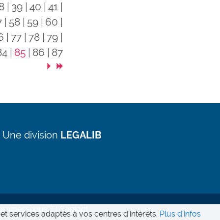
8
39
40
41
7
58
59
60
6
77
78
79
84
85
86
87
 Une division
LEGALIB
sommes-nous ?
Contact
et services adaptés à vos centres d'intérêts.
Plus d'infos